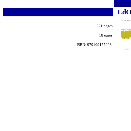
Ld
221
pages
1
8
euros
ISBN: 979109
177208